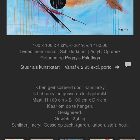
100 x 100 x 4 cm, © 2019, € 1 100,00
Tweedimensionaal | Schilderkunst | Acryl | Op doek
Getoond op
Peggy's Paintings
Stuur als kunstkaart
Vanaf € 2,95 excl. porto
Ik ben geïnspireerd door Kandinsky
Ik heb acryl en gesso en inkt gebruikt.
Maat: H 100 cm x B 100 cm x D 4 cm,
Klaar om op te hangen.
Gesigneerd.
Gewicht: 3,4 kg
Schilderij: acryl, Gesso op zacht (garen, katoen, stof), hout.