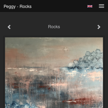
Peggy - Rocks
Tog
navi
Rocks