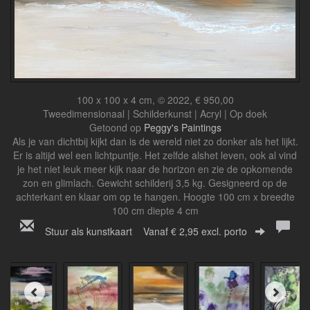
100 x 100 x 4 cm, © 2022, € 950,00
Tweedimensionaal | Schilderkunst | Acryl | Op doek
Getoond op
Peggy's Paintings
Als je van dichtbij kijkt dan is de wereld niet zo donker als het lijkt.
Er is altijd wel een lichtpuntje. Het zelfde alshet leven, ook al vind
je het niet leuk meer kijk naar de horizon en zie de opkomende
zon en glimlach. Gewicht schilderij 3,5 kg. Gesigneerd op de
achterkant en klaar om op te hangen. Hoogte 100 cm x breedte
100 cm diepte 4 cm
Stuur als kunstkaart
Vanaf € 2,95 excl. porto