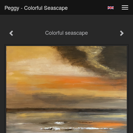
Peggy - Colorful Seascape
Tog
navi
Colorful seascape